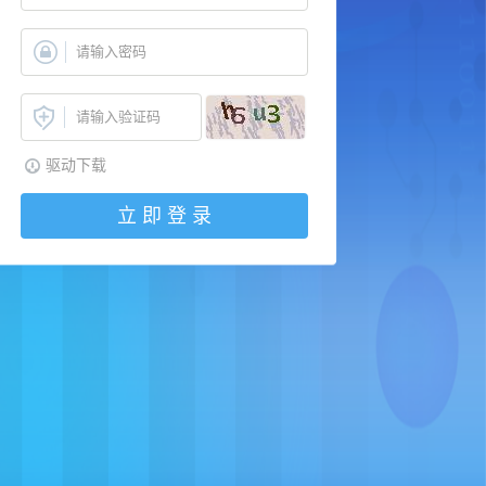
驱动下载
立 即 登 录